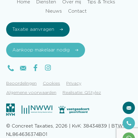
Home
Diensten
Over mij
Tips & Tricks
Nieuws
Contact
Taxatie aanvragen
Aankoop makelaar nodig
Beoordelingen
Cookies
Privacy
Algemene voorwaarden
Realisatie: QStylez
© Concreet Taxaties, 2026 | KvK: 38434839 | BTW:
NL864636374B01