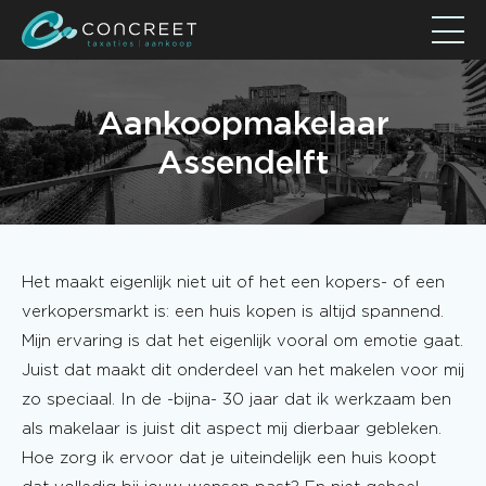
Skip
Home
to
Diensten
Aankoopmakelaar
content
Taxaties
Assendelft
Aankoopmakelaar
Over mij
Tips & Tricks
Het maakt eigenlijk niet uit of het een kopers- of een
Nieuws
verkopersmarkt is: een huis kopen is altijd spannend.
Beoordelingen
Mijn ervaring is dat het eigenlijk vooral om emotie gaat.
Juist dat maakt dit onderdeel van het makelen voor mij
Contact
zo speciaal. In de -bijna- 30 jaar dat ik werkzaam ben
als makelaar is juist dit aspect mij dierbaar gebleken.
Hoe zorg ik ervoor dat je uiteindelijk een huis koopt