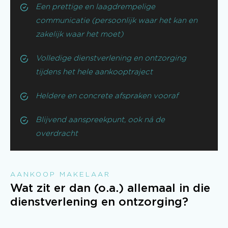
Een prettige en laagdrempelige
communicatie (persoonlijk waar het kan en
zakelijk waar het moet)
Volledige dienstverlening en ontzorging
tijdens het hele aankooptraject
Heldere en concrete afspraken vooraf
Blijvend aanspreekpunt, ook ná de
overdracht
AANKOOP MAKELAAR
Wat zit er dan (o.a.) allemaal in die
dienstverlening en ontzorging?